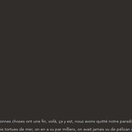
nes choses ont une fin, voilà, ça y est, nous avons quitté notre paradi
ois tortues de mer, on en a vu par milliers, on avait jamais vu de pélican 