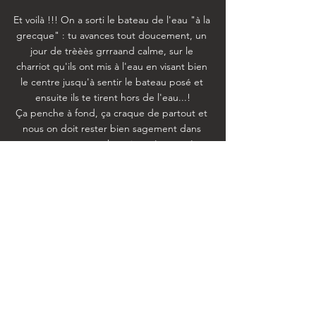
Et voilà !!! On a sorti le bateau de l'eau "à la 
grecque" : tu avances tout doucement, un 
jour de trèèès grrraand calme, sur le 
charriot qu'ils ont mis à l'eau en visant bien 
le centre jusqu'à sentir le bateau posé et 
ensuite ils te tirent hors de l'eau...!

Ça penche à fond, ça craque de partout et 
nous on doit rester bien sagement dans 
notre carrosse à roulette jusqu'à ce qu'on 
nous donne l'échelle rédemptrice!!

Sweety doit rester sur terre pendant 3 mois 
mais on continue de vous inonder de 
dessins autant qu'avant avec des souvenirs 
de chantier et de navigation!